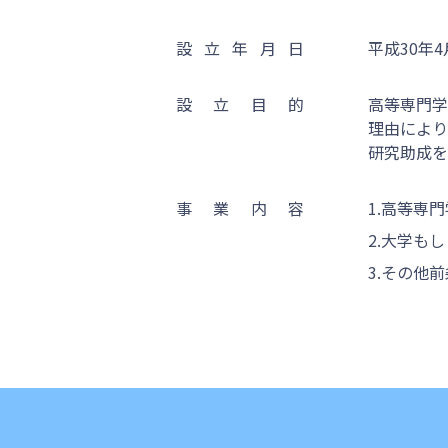
設
立
年
月
日
平成30年4
設
立
目
的
高等専門学
理由により
研究助成を
事
業
内
容
1.高等専
2.大学も
3.その他